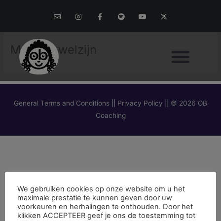
Skip
E
I
F
S
Y
X
to
n
n
a
p
o
-
v
s
c
o
u
t
content
e
t
e
t
t
w
l
a
b
i
u
i
o
g
o
f
b
t
Mentaal welzijn
p
r
o
y
e
t
e
a
k
e
m
-
r
f
General Terms and Conditions
||
Privacy Policy
||
© 2026 OB
Coaching
We gebruiken cookies op onze website om u het
maximale prestatie te kunnen geven door uw
voorkeuren en herhalingen te onthouden. Door het
klikken ACCEPTEER geef je ons de toestemming tot