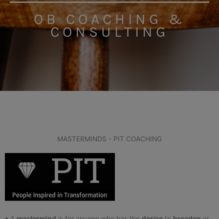
OB COACHING &
CONSULTING
MASTERMINDS - PIT COACHING
♦ A
mastermind
is for anyone who has the
desire
to
broaden
or