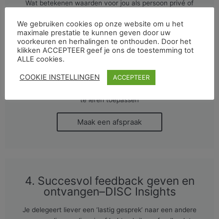
Wat betekenen waarden voor jou als persoon privé of
professioneel als lid van een team?
We gebruiken cookies op onze website om u het
We ontdekken samen:
maximale prestatie te kunnen geven door uw
1) primaire en secundaire waarden
voorkeuren en herhalingen te onthouden. Door het
2) inzicht in wie ik ben
klikken ACCEPTEER geef je ons de toestemming tot
3) inzicht in wie de ander is
ALLE cookies.
4) samen tot gemeenschappelijke waarden komen door
COOKIE INSTELLINGEN
ACCEPTEER
het stellen van prioriteiten
5) het eenvoudig en toegankelijk kleurenmodel bewust
te leren toepassen
Maak een afspraak
4. Succesvol feedback geven en
ontvangen–DISC Insights
Je delegeert liever een ‘lastig gesprek’ naar een andere